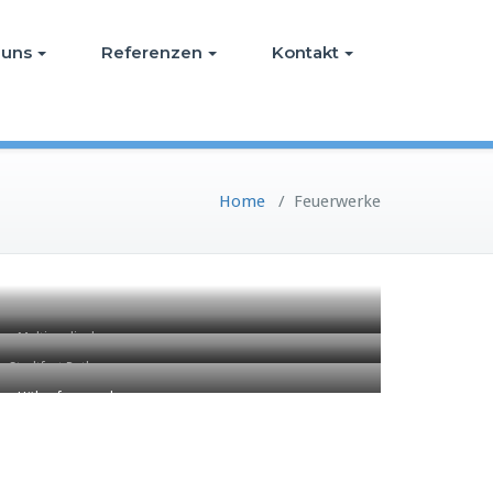
 uns
Referenzen
Kontakt
Home
/
Feuerwerke
Multimediashow
Stadtfest Rathenow
Höhenfeuerwerk