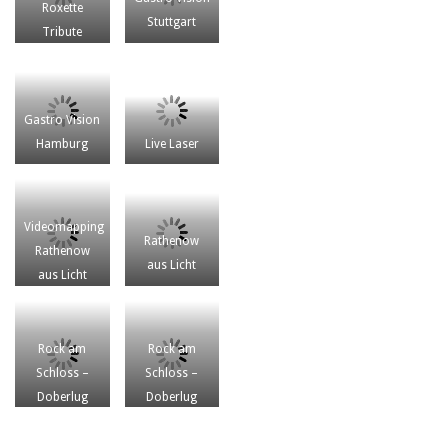
Roxette
Stuttgart
Tribute
Gastro Vision
Hamburg
Live Laser
Videomapping
Rathenow
Rathenow
aus Licht
aus Licht
Rock am
Rock am
Schloss –
Schloss –
Doberlug
Doberlug
Kirchhain
Kirchhain