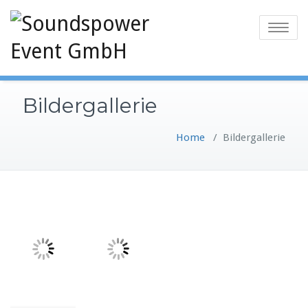
Toggle
navigatio
Bildergallerie
Home
/
Bildergallerie